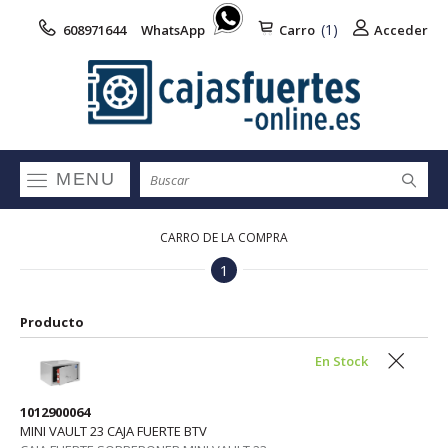
(1)
608971644
WhatsApp
Carro
Acceder
MENU
CARRO DE LA COMPRA
1
Producto
En Stock
1012900064
MINI VAULT 23 CAJA FUERTE BTV